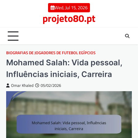
Skip
Wed, Jul 15, 2026
to
projeto80.pt
content
BIOGRAFIAS DE JOGADORES DE FUTEBOL EGÍPCIOS
Mohamed Salah: Vida pessoal,
Influências iniciais, Carreira
Omar Khaled
05/02/2026