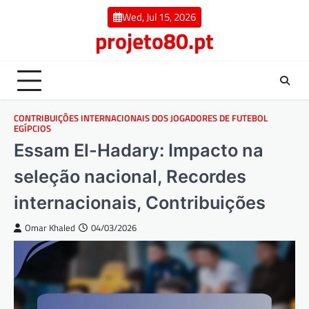
Skip
Wed, Jul 15, 2026
to
projeto80.pt
content
CONTRIBUIÇÕES INTERNACIONAIS DOS JOGADORES DE FUTEBOL
EGÍPCIOS
Essam El-Hadary: Impacto na
seleção nacional, Recordes
internacionais, Contribuições
Omar Khaled
04/03/2026