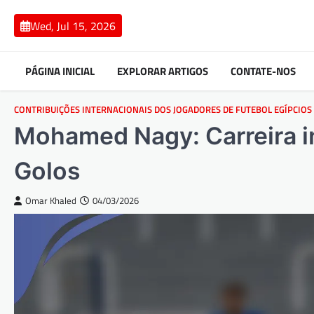
Skip
to
Wed, Jul 15, 2026
content
PÁGINA INICIAL
EXPLORAR ARTIGOS
CONTATE-NOS
CONTRIBUIÇÕES INTERNACIONAIS DOS JOGADORES DE FUTEBOL EGÍPCIOS
Mohamed Nagy: Carreira in
Golos
Omar Khaled
04/03/2026