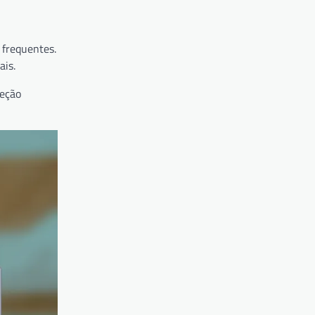
 frequentes.
ais.
leção