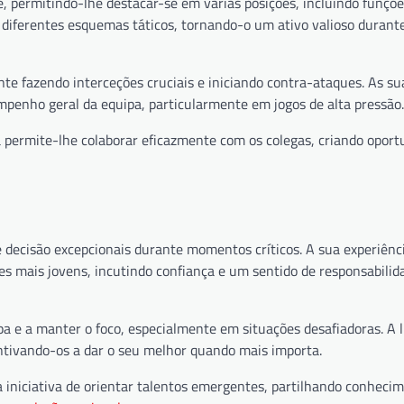
de, permitindo-lhe destacar-se em várias posições, incluindo funçõ
a diferentes esquemas táticos, tornando-o um ativo valioso durant
nte fazendo interceções cruciais e iniciando contra-ataques. As su
penho geral da equipa, particularmente em jogos de alta pressão.
 permite-lhe colaborar eficazmente com os colegas, criando oport
ecisão excepcionais durante momentos críticos. A sua experiênc
es mais jovens, incutindo confiança e um sentido de responsabilid
pa e a manter o foco, especialmente em situações desafiadoras. A 
ntivando-os a dar o seu melhor quando mais importa.
niciativa de orientar talentos emergentes, partilhando conheci