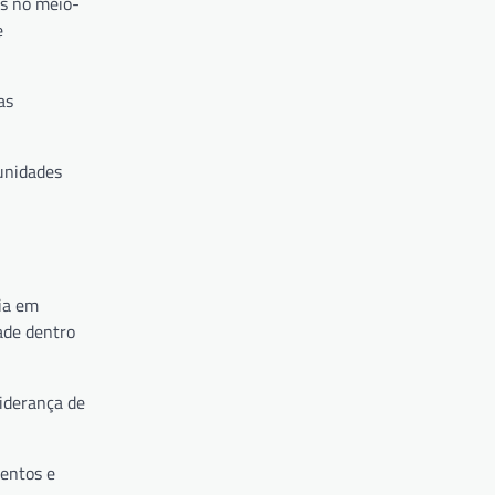
es no meio-
e
as
unidades
ia em
ade dentro
liderança de
mentos e