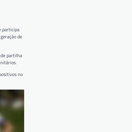
 participa
a geração de
nde partilha
nitários.
positivos no