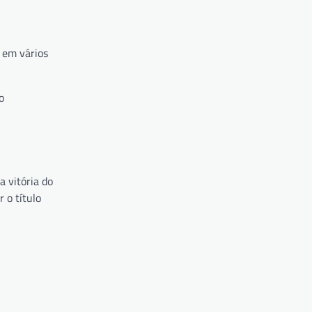
u em vários
o
 vitória do
 o título