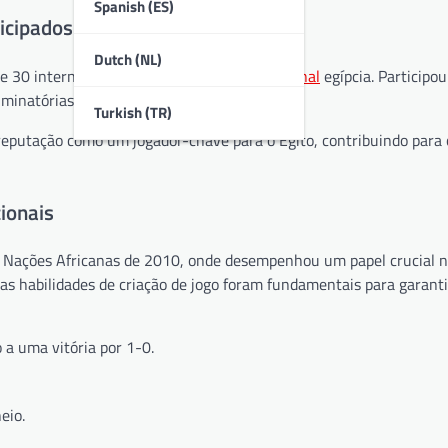
Spanish (ES)
icipados
Dutch (NL)
de 30 internacionalizações pela
seleção nacional
egípcia. Participo
liminatórias para a Copa do Mundo da FIFA.
Turkish (TR)
 reputação como um jogador-chave para o Egito, contribuindo para 
ionais
 Nações Africanas de 2010, onde desempenhou um papel crucial na
s habilidades de criação de jogo foram fundamentais para garantir
a uma vitória por 1-0.
eio.