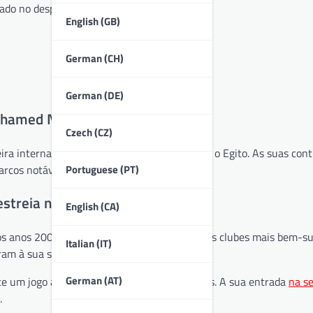
ado no desporto.
English (GB)
German (CH)
German (DE)
 Mohamed Nagy?
Czech (CZ)
internacional significativa representando o Egito. As suas cont
Portuguese (PT)
marcos notáveis em campo.
 estreia na seleção nacional
English (CA)
os anos 2000, jogando pelo Al Ahly SC, um dos clubes mais bem-s
Italian (IT)
ram à sua seleção para a equipa nacional.
German (AT)
te um jogo amigável contra os Estados Unidos. A sua entrada
na s
.