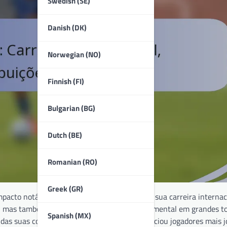
Swedish (SE)
Danish (DK)
Norwegian (NO)
Finnish (FI)
Bulgarian (BG)
Dutch (BE)
Romanian (RO)
Greek (GR)
cto notável no futebol egípcio ao longo da sua carreira internac
or, mas também desempenhou um papel fundamental em grandes to
Spanish (MX)
m das suas conquistas em campo, Nagy influenciou jogadores mais 